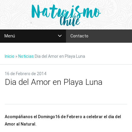
Menú
Contacto
Inicio
Inicio
»
Noticias
Dia del Amor en Playa Luna
¿Quiénes Somos?
Playa Luna
16 de Febrero de 2014
Club Playa Luna
Dia del Amor en Playa Luna
Contacto
Playa Luna
Historia
Organización y Servicios
Marco Legal
Imágenes
Acompáñanos el Domingo16 de Febrero a celebrar el dia del
Hazte Socio/a
Preguntas Frecuentes
Noticias
Amor al Natural.
Normas de Convivencia
Destacados