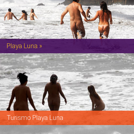
La Agrupación Naturista de Chile, ( ANACHI ) creada en 1998 con
la intención de formalizar la existencia, desarrollo y cuidado
En la Prensa
permanente de una playa Nudista organizada en Chile, basada en
los planteamientos del Naturismo Internacional.
Playa Luna »
Playa Luna es la única playa Nudista-Naturista de Chile, se
encuentra en la comuna de Puchuncaví.
Turismo Playa Luna